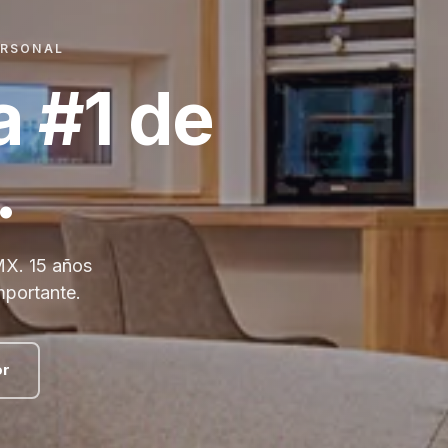
ERSONAL
a #1 de
.
MX. 15 años
mportante.
or