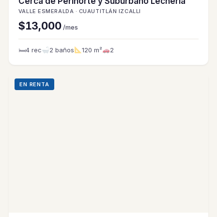
Cerca de Perinorte y Suburbano Lechería
VALLE ESMERALDA · CUAUTITLÁN IZCALLI
$13,000
/mes
🛏
4 rec
2 baños
120 m²
2
EN RENTA