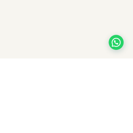
¿No encuentras lo que buscas?
Tenemos propiedades fuera de portal y por
estrenar. Cuéntanos qué necesitas y un asesor te
arma un shortlist personalizado.