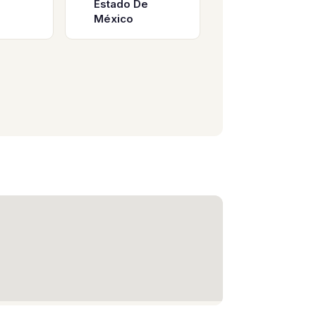
Estado De
México