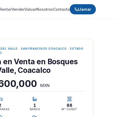
Rentar
Vender
Valuar
Nosotros
Contacto
Llamar
DEL VALLE · SAN FRANCISCO COACALCO · ESTADO
CO
 en Venta en Bosques
Valle, Coacalco
,600,000
MXN
2
1
88
MARAS
BAÑOS
M² CONST