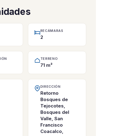
nidades
RECÁMARAS
2
IÓN
TERRENO
71 m²
DIRECCIÓN
Retorno
Bosques de
Tejocotes,
Bosques del
Valle, San
Francisco
Coacalco,