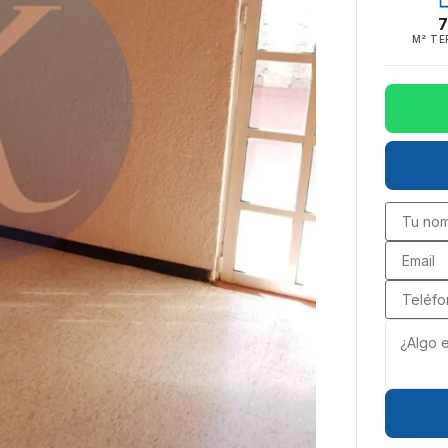
7
M² TE