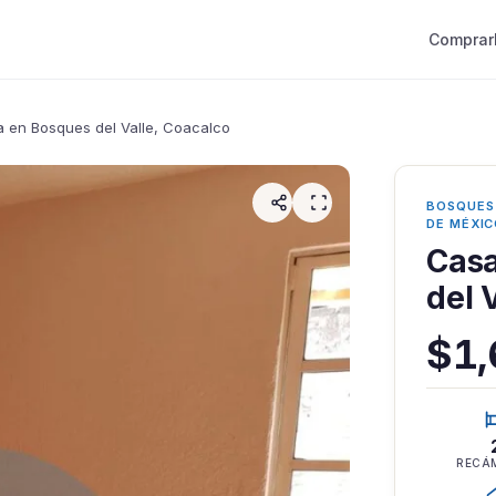
Comprar
 en Bosques del Valle, Coacalco
BOSQUES 
DE MÉXI
Casa
del 
$1
RECÁ