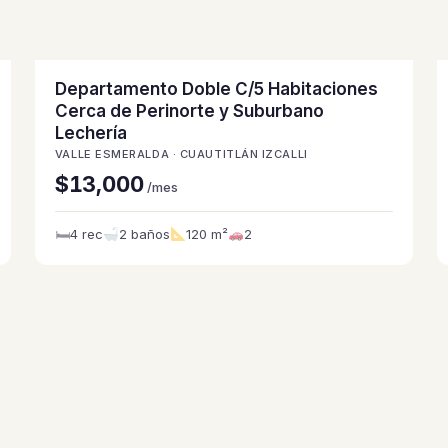
Departamento Doble C/5 Habitaciones
Cerca de Perinorte y Suburbano
Lechería
VALLE ESMERALDA · CUAUTITLÁN IZCALLI
$13,000
/mes
🛏
4 rec
2 baños
120 m²
2